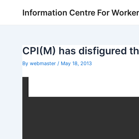
Skip
Post
Information Centre For Worke
to
navigation
content
CPI(M) has disfigured 
By
webmaster
/
May 18, 2013