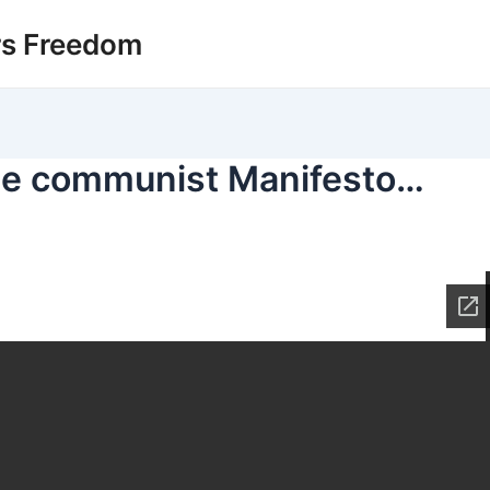
rs Freedom
the communist Manifesto…