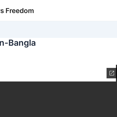
rs Freedom
on-Bangla