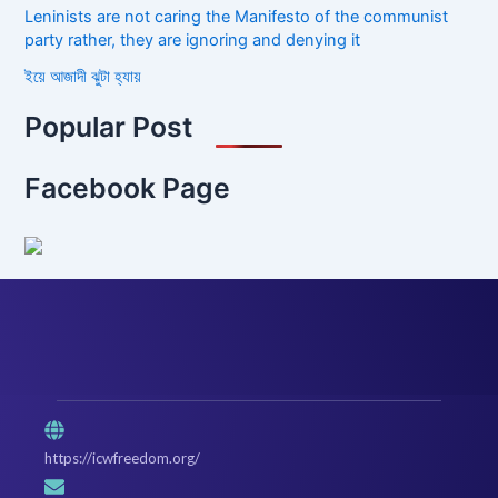
Leninists are not caring the Manifesto of the communist
party rather, they are ignoring and denying it
ইয়ে আজাদী ঝুটা হ্যায়
Popular Post
Facebook Page
https://icwfreedom.org/