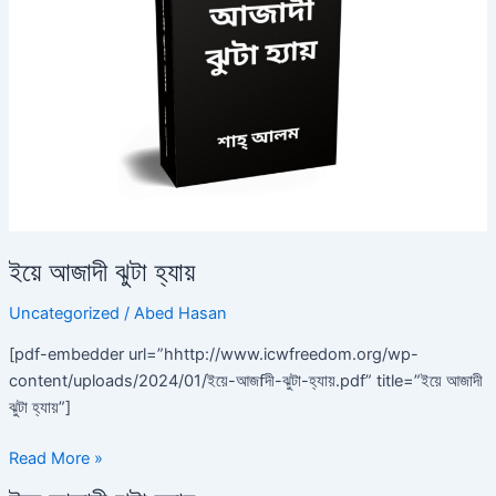
ইয়ে আজাদী ঝুটা হ্যায়
Uncategorized
/
Abed Hasan
[pdf-embedder url=”hhttp://www.icwfreedom.org/wp-
content/uploads/2024/01/ইয়ে-আজfদী-ঝুটা-হ্যায়.pdf” title=”ইয়ে আজাদী
ঝুটা হ্যায়”]
Read More »