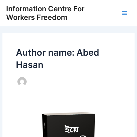
Skip
Main
Information Centre For
to
Workers Freedom
Men
content
Author name: Abed
Hasan
ইয়ে
আজাদী
ঝুটা
হ্যায়